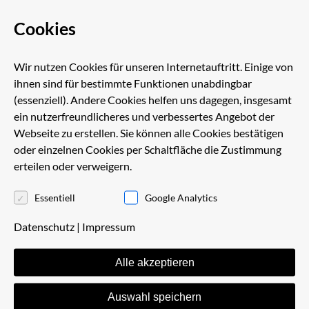
Cookies
Wir nutzen Cookies für unseren Internetauftritt. Einige von
ihnen sind für bestimmte Funktionen unabdingbar
(essenziell). Andere Cookies helfen uns dagegen, insgesamt
ein nutzerfreundlicheres und verbessertes Angebot der
Webseite zu erstellen. Sie können alle Cookies bestätigen
DIE DRITTE GENERATION
oder einzelnen Cookies per Schaltfläche die Zustimmung
erteilen oder verweigern.
Essentiell
Google Analytics
Nachdem man zwei Jahre harte Arbeit investiert und
die Kapazität auf 22 Mitarbeiter und 11 Fahrzeuge
Datenschutz
|
Impressum
ausgebaut hat, übernimmt Ahrndt Schütz die Leitung
Alle akzeptieren
der Firma Heinrich Schwertransporte in Dresden. Er
führt den Betrieb erfolgreich weiter und entwickelt sich
Auswahl speichern