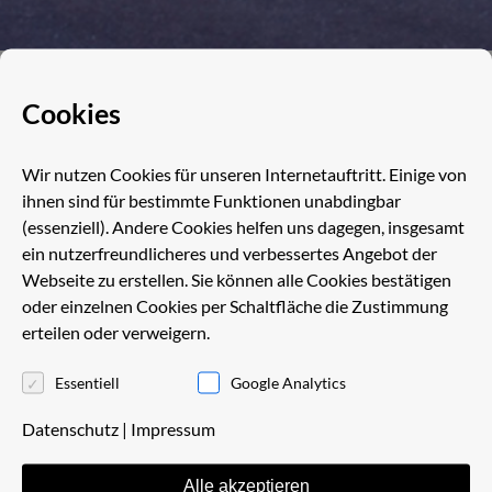
Cookies
STELLENANGEBOTE
Wir nutzen Cookies für unseren Internetauftritt. Einige von
ihnen sind für bestimmte Funktionen unabdingbar
(essenziell). Andere Cookies helfen uns dagegen, insgesamt
Wir suchen ab sofort UNTERSTÜTZER für unser
ein nutzerfreundlicheres und verbessertes Angebot der
starkes Team!
Webseite zu erstellen. Sie können alle Cookies bestätigen
oder einzelnen Cookies per Schaltfläche die Zustimmung
erteilen oder verweigern.
Essentiell
Google Analytics
BERUFSKRAFTFAHRER/-IN (FS CE)
(m/w/d) gesucht!
Datenschutz
|
Impressum
Stellenangebot als PDF:
Stellenangebot
Alle akzeptieren