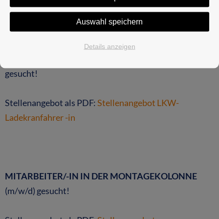
Berufskraftfahrer -in
Auswahl speichern
Details anzeigen
BERUFSKRAFTFAHRER/-IN (FS CE | C1E)
(m/w/d)
gesucht!
Stellenangebot als PDF:
Stellenangebot LKW-
Ladekranfahrer -in
MITARBEITER/-IN IN DER MONTAGEKOLONNE
(m/w/d) gesucht!