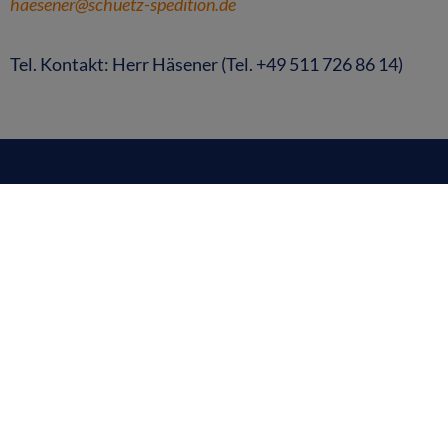
haesener@schuetz-spedition.de
Tel. Kontakt: Herr Häsener (Tel. +49 511 726 86 14)
WIR SIND FÜR
SIE
DA.
Schütz Spedition GmbH
Mühlenfeld 12
30853 Langenhagen
Tel. +49 (0) 511 72 68 60
Fax +49 (0) 511 72 68 65 55