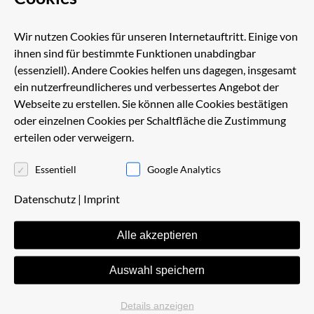
Wir nutzen Cookies für unseren Internetauftritt. Einige von
ihnen sind für bestimmte Funktionen unabdingbar
(essenziell). Andere Cookies helfen uns dagegen, insgesamt
ein nutzerfreundlicheres und verbessertes Angebot der
Webseite zu erstellen. Sie können alle Cookies bestätigen
oder einzelnen Cookies per Schaltfläche die Zustimmung
ALEXANDER VOYAK
erteilen oder verweigern.
Essentiell
Google Analytics
Distribution
Datenschutz
|
Imprint
Phone +49 (0) 511 7 26 86 -19
Alle akzeptieren
voyak[at]schuetz-spedition.de
Auswahl speichern
Details anzeigen