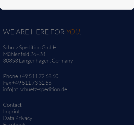
WE ARE HERE FOR
YOU
.
Schütz Spedition GmbH
Mühlenfeld 26–28
30853 Langenhagen, Germany
Phone +49 511 72 68 60
Fax +49 511 73 32 58
info[at]schuetz-spedition.de
Contact
Imprint
Data Privacy
Facebook